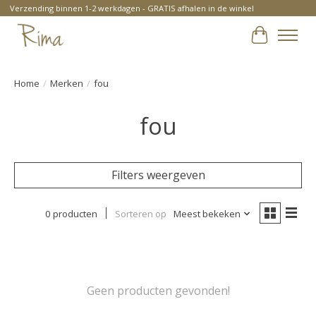
Verzending binnen 1-2 werkdagen - GRATIS afhalen in de winkel
Winkelwa
Home
/
Merken
/
fou
fou
Filters weergeven
0 producten
Sorteren op
Meest bekeken
Geen producten gevonden!