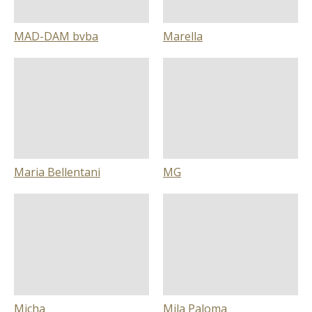
MAD-DAM bvba
Marella
Maria Bellentani
MG
Micha
Mila Paloma