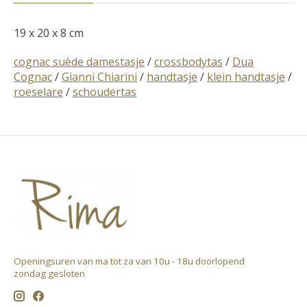
19 x 20 x 8 cm
cognac suède damestasje
/
crossbodytas
/
Dua
Cognac
/
Gianni Chiarini
/
handtasje
/
klein handtasje
/
roeselare
/
schoudertas
Openingsuren van ma tot za van 10u - 18u doorlopend ​
zondag gesloten