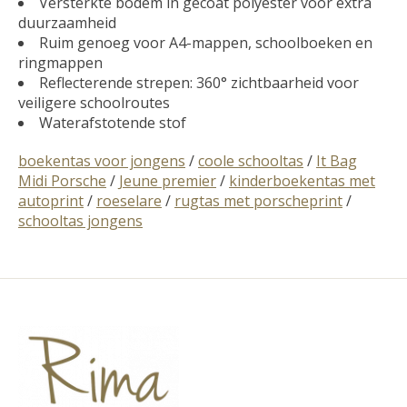
Versterkte bodem in gecoat polyester voor extra
duurzaamheid
Ruim genoeg voor A4-mappen, schoolboeken en
ringmappen
Reflecterende strepen: 360° zichtbaarheid voor
veiligere schoolroutes
Waterafstotende stof
boekentas voor jongens
/
coole schooltas
/
It Bag
Midi Porsche
/
Jeune premier
/
kinderboekentas met
autoprint
/
roeselare
/
rugtas met porscheprint
/
schooltas jongens