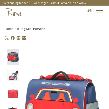
Verzending binnen 1-2 werkdagen - GRATIS afhalen in de winkel
Winkelwa
Home
/
It Bag Midi Porsche
Product image slideshow Items