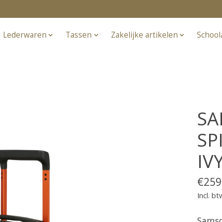
Lederwaren
Tassen
Zakelijke artikelen
School
SA
SP
IV
€259
Incl. bt
Samso