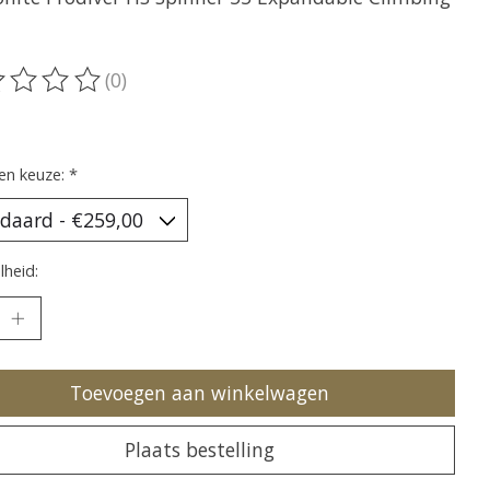
(0)
oordeling van dit product is
0
van de 5
en keuze:
*
heid:
Toevoegen aan winkelwagen
Plaats bestelling