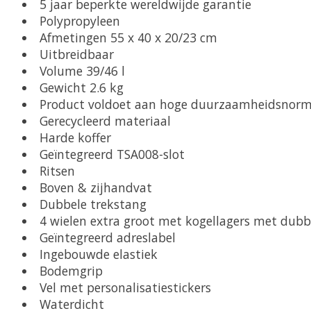
5 jaar beperkte wereldwijde garantie
Polypropyleen
Afmetingen 55 x 40 x 20/23 cm
Uitbreidbaar
Volume 39/46 l
Gewicht 2.6 kg
Product voldoet aan hoge duurzaamheidsnor
Gerecycleerd materiaal
Harde koffer
Geïntegreerd TSA008-slot
Ritsen
Boven & zijhandvat
Dubbele trekstang
4 wielen extra groot met kogellagers met dub
Geïntegreerd adreslabel
Ingebouwde elastiek
Bodemgrip
Vel met personalisatiestickers
Waterdicht