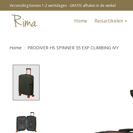
Verzending binnen 1-2 werkdagen - GRATIS afhalen in de winkel
Home
Reisartikelen
Home
/
PRODIVER HS SPINNER 55 EXP CLIMBING IVY
Product image slideshow Items