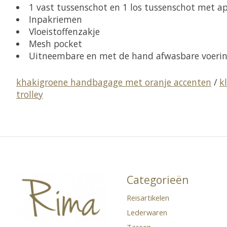
1 vast tussenschot en 1 los tussenschot met a
Inpakriemen
Vloeistoffenzakje
Mesh pocket
Uitneembare en met de hand afwasbare voeri
khakigroene handbagage met oranje accenten
/
k
trolley
Categorieën
Reisartikelen
Lederwaren