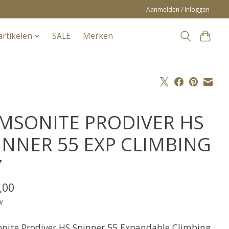
Aanmelden / Inloggen
artikelen
SALE
Merken
MSONITE PRODIVER HS
INNER 55 EXP CLIMBING
Y
,00
w
nite Prodiver HS Spinner 55 Expandable Climbing