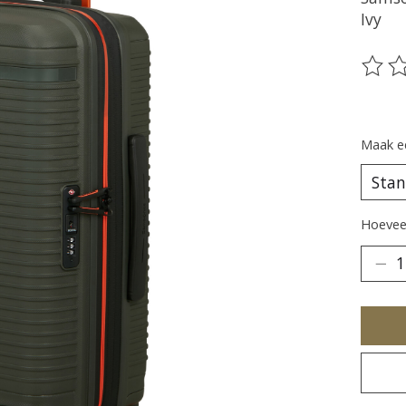
Ivy
De be
Maak e
Hoeveel