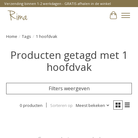
Verzending binnen 1-2 werkdagen - GRATIS afhalen in de winkel
Winkelwa
Home
/
Tags
/
1 hoofdvak
Producten getagd met 1
hoofdvak
Filters weergeven
0 producten
Sorteren op
Meest bekeken