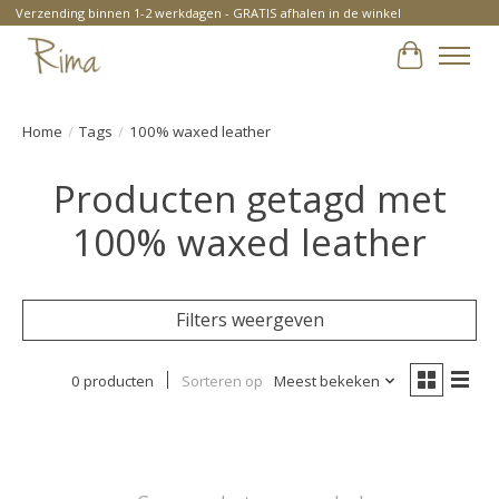
Verzending binnen 1-2 werkdagen - GRATIS afhalen in de winkel
Winkelwa
Home
/
Tags
/
100% waxed leather
Producten getagd met
100% waxed leather
Filters weergeven
0 producten
Sorteren op
Meest bekeken