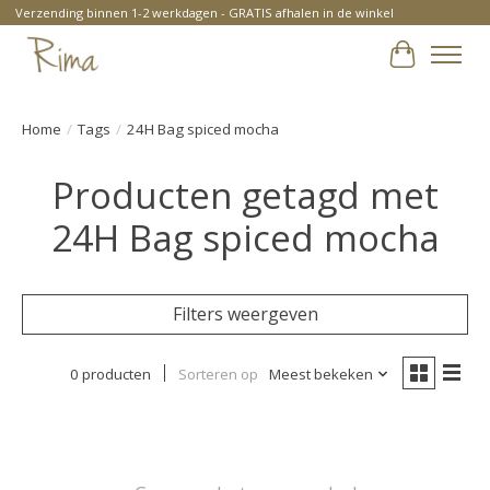
Verzending binnen 1-2 werkdagen - GRATIS afhalen in de winkel
Winkelwa
Home
/
Tags
/
24H Bag spiced mocha
Producten getagd met
24H Bag spiced mocha
Filters weergeven
0 producten
Sorteren op
Meest bekeken