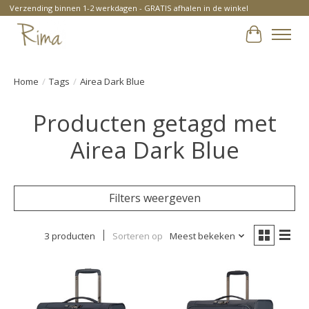
Verzending binnen 1-2 werkdagen - GRATIS afhalen in de winkel
Winkelwa
Home
/
Tags
/
Airea Dark Blue
Producten getagd met
Airea Dark Blue
Filters weergeven
3 producten
Sorteren op
Meest bekeken