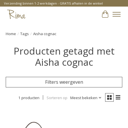
Verzending binnen 1-2 werkdagen - GRATIS afhalen in de winkel
Winkelwa
Home
/
Tags
/
Aisha cognac
Producten getagd met
Aisha cognac
Filters weergeven
1 producten
Sorteren op
Meest bekeken