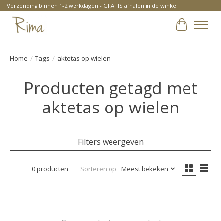
Verzending binnen 1-2 werkdagen - GRATIS afhalen in de winkel
Winkelwa
Home
/
Tags
/
aktetas op wielen
Producten getagd met
aktetas op wielen
Filters weergeven
0 producten
Sorteren op
Meest bekeken