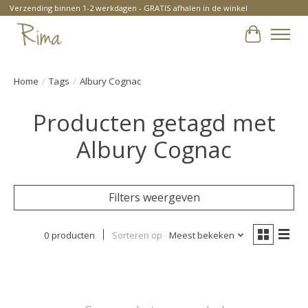
Verzending binnen 1-2 werkdagen - GRATIS afhalen in de winkel
Winkelwa
Home
/
Tags
/
Albury Cognac
Producten getagd met
Albury Cognac
Filters weergeven
0 producten
Sorteren op
Meest bekeken