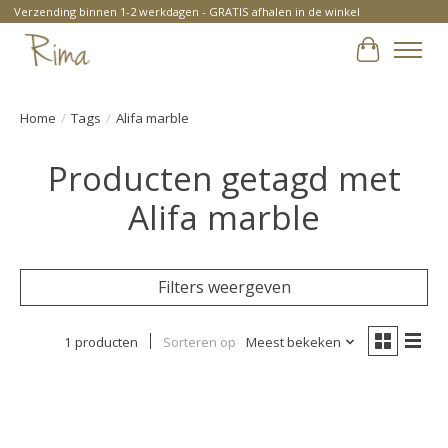
Verzending binnen 1-2 werkdagen - GRATIS afhalen in de winkel
Winkelwa
Home
/
Tags
/
Alifa marble
Producten getagd met
Alifa marble
Filters weergeven
1 producten
Sorteren op
Meest bekeken