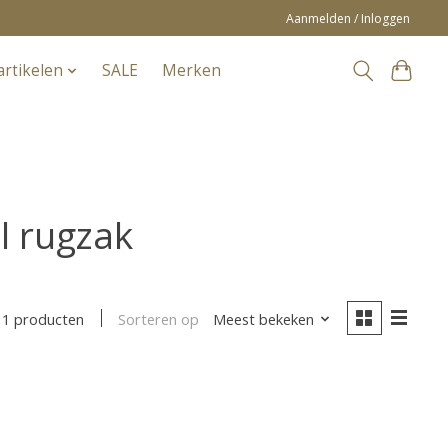
Aanmelden / Inloggen
artikelen
SALE
Merken
l rugzak
Sorteren op
Meest bekeken
1 producten