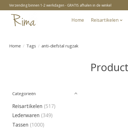
Verzending binnen 1-2 werkdagen - GRATIS afhalen in de winkel
Home
Reisartikelen
Home
/
Tags
/
anti-diefstal rugzak
Product
Categorieën
Reisartikelen
(517)
Lederwaren
(349)
Tassen
(1000)