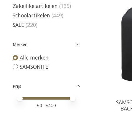
Zakelijke artikelen
(135)
Schoolartikelen
(449)
SALE
(220)
Merken
Alle merken
SAMSONITE
Prijs
Minimale prijswaarde
Price maximum value
SAMSO
€
0
- €
150
BACK