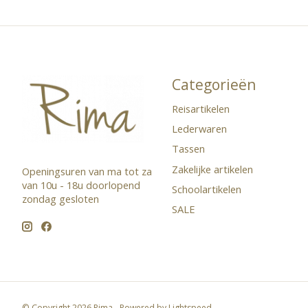
Categorieën
Reisartikelen
Lederwaren
Tassen
Zakelijke artikelen
Openingsuren van ma tot za
van 10u - 18u doorlopend ​
Schoolartikelen
zondag gesloten
SALE
© Copyright 2026 Rima - Powered by
Lightspeed