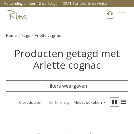
Verzending binnen 1-2 werkdagen - GRATIS afhalen in de winkel
Winkelwa
Home
/
Tags
/
Arlette cognac
Producten getagd met
Arlette cognac
Filters weergeven
0 producten
Sorteren op
Meest bekeken