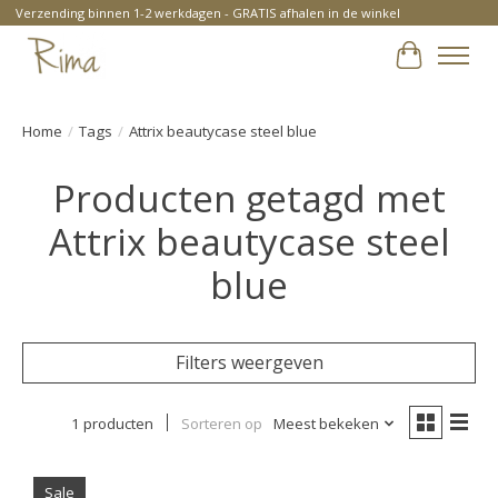
Verzending binnen 1-2 werkdagen - GRATIS afhalen in de winkel
Winkelwa
Home
/
Tags
/
Attrix beautycase steel blue
Producten getagd met
Attrix beautycase steel
blue
Filters weergeven
1 producten
Sorteren op
Meest bekeken
Sale