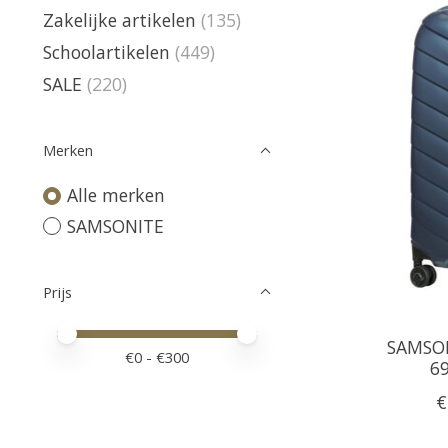
Zakelijke artikelen
(135)
Schoolartikelen
(449)
SALE
(220)
Merken
Alle merken
SAMSONITE
Prijs
Minimale prijswaarde
Price maximum value
SAMSON
€
0
- €
300
6
€