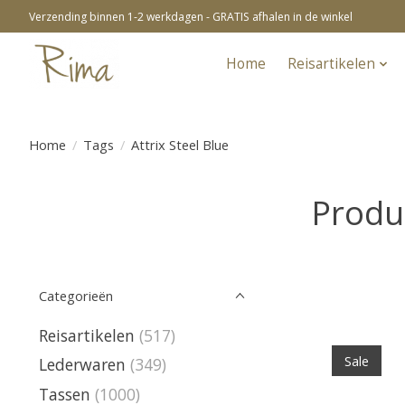
Verzending binnen 1-2 werkdagen - GRATIS afhalen in de winkel
Home
Reisartikelen
Home
/
Tags
/
Attrix Steel Blue
Produc
Categorieën
Reisartikelen
(517)
Sale
Lederwaren
(349)
Tassen
(1000)