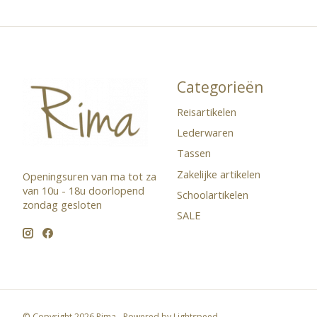
Categorieën
Reisartikelen
Lederwaren
Tassen
Zakelijke artikelen
Openingsuren van ma tot za
van 10u - 18u doorlopend ​
Schoolartikelen
zondag gesloten
SALE
© Copyright 2026 Rima - Powered by
Lightspeed