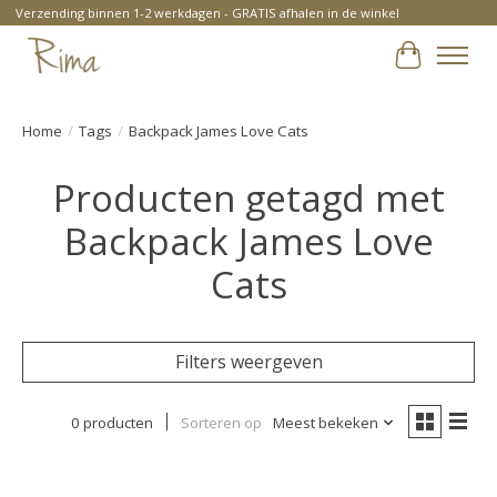
Verzending binnen 1-2 werkdagen - GRATIS afhalen in de winkel
Winkelwa
Home
/
Tags
/
Backpack James Love Cats
Producten getagd met
Backpack James Love
Cats
Filters weergeven
0 producten
Sorteren op
Meest bekeken