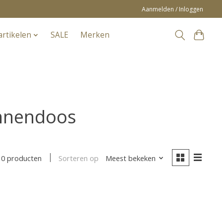
Aanmelden / Inloggen
artikelen
SALE
Merken
ennendoos
Sorteren op
Meest bekeken
0 producten