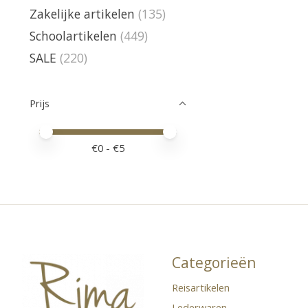
Zakelijke artikelen
(135)
Schoolartikelen
(449)
SALE
(220)
Prijs
Minimale prijswaarde
Price maximum value
€
0
- €
5
Categorieën
Reisartikelen
Lederwaren