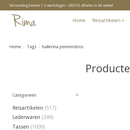
Verzending binnen 1-2 werkdagen - GRATIS afhalen in de winkel
Home
Reisartikelen
Home
/
Tags
/
ballerina pennendoos
Producte
Categorieën
Reisartikelen
(517)
Lederwaren
(349)
Tassen
(1000)