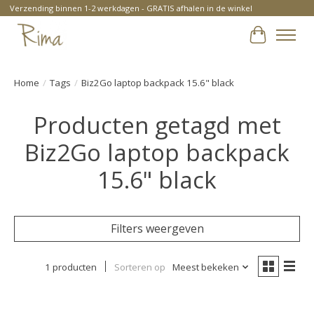
Verzending binnen 1-2 werkdagen - GRATIS afhalen in de winkel
Winkelwa
Home
/
Tags
/
Biz2Go laptop backpack 15.6" black
Producten getagd met
Biz2Go laptop backpack
15.6" black
Filters weergeven
1 producten
Sorteren op
Meest bekeken