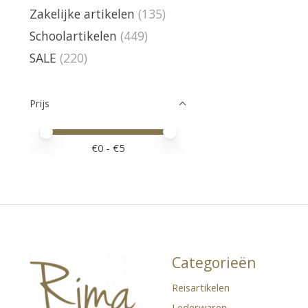
Zakelijke artikelen
(135)
Schoolartikelen
(449)
SALE
(220)
Prijs
Minimale prijswaarde
Price maximum value
€
0
- €
5
Categorieën
Reisartikelen
Lederwaren