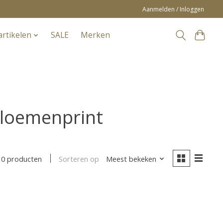
Aanmelden / Inloggen
artikelen
SALE
Merken
bloemenprint
Sorteren op
Meest bekeken
0 producten