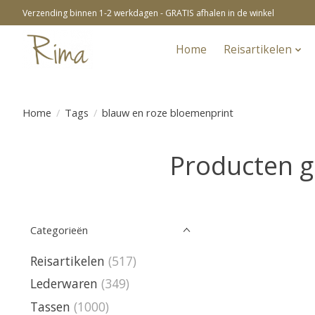
Verzending binnen 1-2 werkdagen - GRATIS afhalen in de winkel
Home
Reisartikelen
Home
/
Tags
/
blauw en roze bloemenprint
Producten g
Categorieën
Reisartikelen
(517)
Lederwaren
(349)
Tassen
(1000)