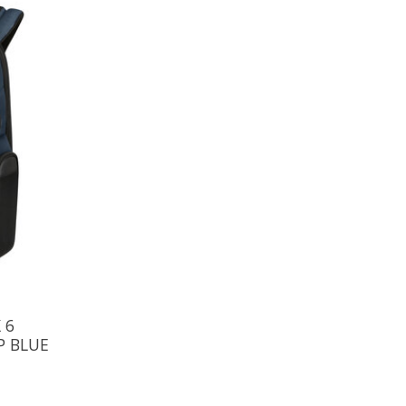
 6
P BLUE