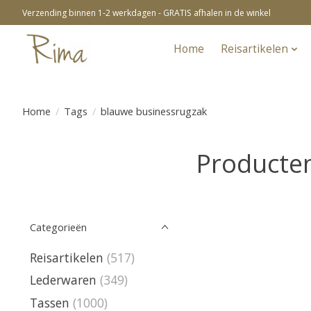
Verzending binnen 1-2 werkdagen - GRATIS afhalen in de winkel
Home
Reisartikelen
Home
/
Tags
/
blauwe businessrugzak
Producte
Categorieën
Reisartikelen
(517)
Lederwaren
(349)
Tassen
(1000)