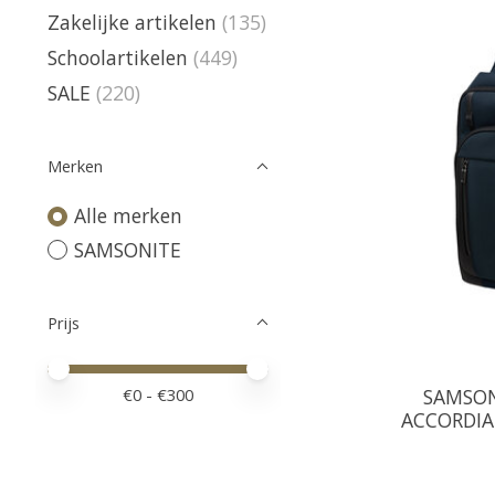
Zakelijke artikelen
(135)
Schoolartikelen
(449)
SALE
(220)
Merken
Alle merken
SAMSONITE
Prijs
Minimale prijswaarde
Price maximum value
€
0
- €
300
SAMSON
ACCORDIA