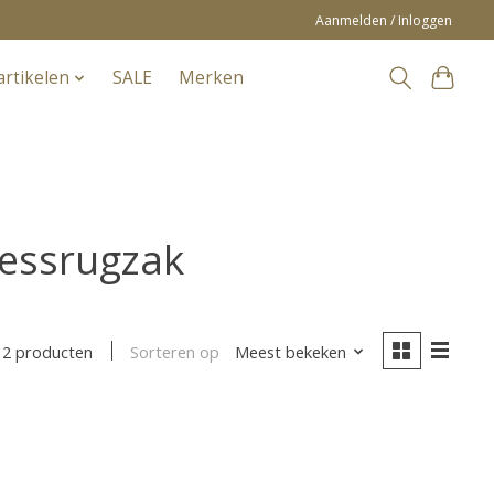
Aanmelden / Inloggen
artikelen
SALE
Merken
essrugzak
Sorteren op
Meest bekeken
2 producten