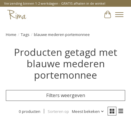
Verzending binnen 1-2 werkdagen - GRATIS afhalen in de winkel
Winkelwa
Home
/
Tags
/
blauwe mederen portemonnee
Producten getagd met
blauwe mederen
portemonnee
Filters weergeven
0 producten
Sorteren op
Meest bekeken