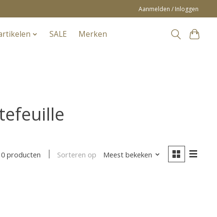
Aanmelden / Inloggen
artikelen
SALE
Merken
efeuille
Sorteren op
Meest bekeken
0 producten