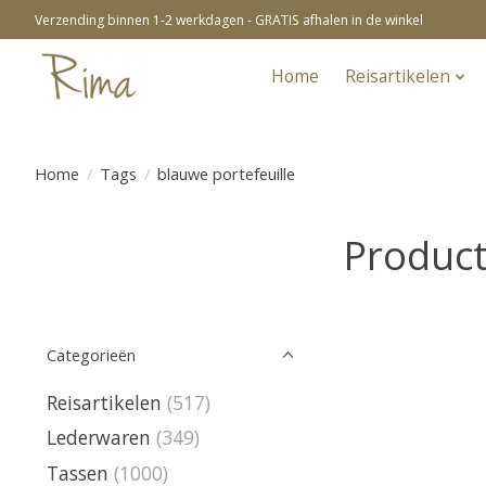
Verzending binnen 1-2 werkdagen - GRATIS afhalen in de winkel
Home
Reisartikelen
Home
/
Tags
/
blauwe portefeuille
Product
Categorieën
Reisartikelen
(517)
Lederwaren
(349)
Tassen
(1000)