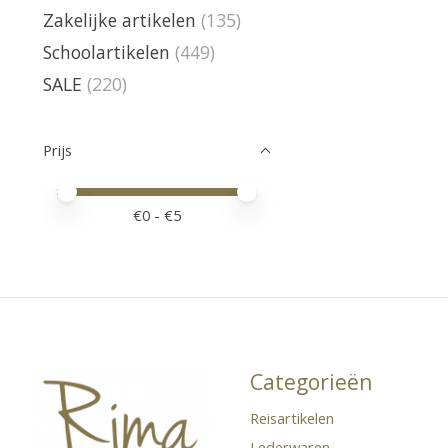
Zakelijke artikelen
(135)
Schoolartikelen
(449)
SALE
(220)
Prijs
Minimale prijswaarde
Price maximum value
€
0
- €
5
Categorieën
Reisartikelen
Lederwaren