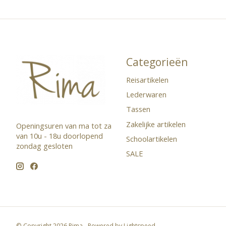
Categorieën
Reisartikelen
Lederwaren
Tassen
Zakelijke artikelen
Openingsuren van ma tot za
van 10u - 18u doorlopend ​
Schoolartikelen
zondag gesloten
SALE
© Copyright 2026 Rima - Powered by
Lightspeed