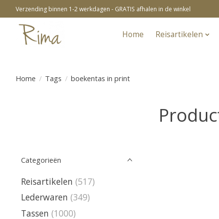
Verzending binnen 1-2 werkdagen - GRATIS afhalen in de winkel
Home
Reisartikelen
Home
/
Tags
/
boekentas in print
Produc
Categorieën
Reisartikelen
(517)
Lederwaren
(349)
Tassen
(1000)