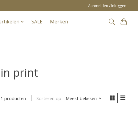
Aanmelden / Inloggen
artikelen
SALE
Merken
n print
Sorteren op
Meest bekeken
1 producten