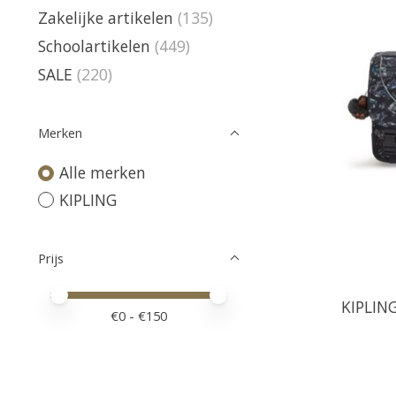
Zakelijke artikelen
(135)
Schoolartikelen
(449)
SALE
(220)
Merken
Alle merken
KIPLING
Prijs
Minimale prijswaarde
Price maximum value
KIPLIN
€
0
- €
150