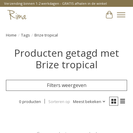
Verzending binnen 1-2 werkdagen - GRATIS afhalen in de winkel
Winkelwa
Home
/
Tags
/
Brize tropical
Producten getagd met
Brize tropical
Filters weergeven
0 producten
Sorteren op
Meest bekeken