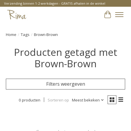
Verzending binnen 1-2 werkdagen - GRATIS afhalen in de winkel
Winkelwa
Home
/
Tags
/
Brown-Brown
Producten getagd met
Brown-Brown
Filters weergeven
0 producten
Sorteren op
Meest bekeken