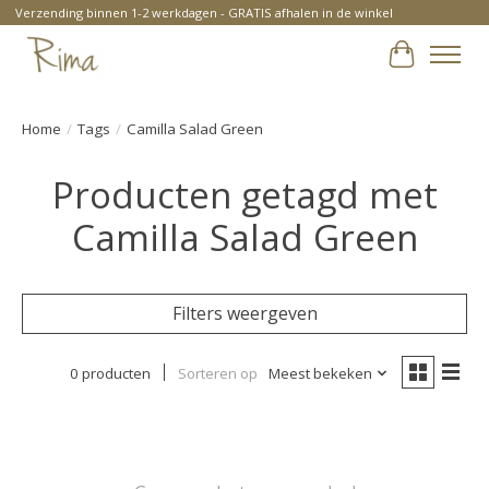
Verzending binnen 1-2 werkdagen - GRATIS afhalen in de winkel
Winkelwa
Home
/
Tags
/
Camilla Salad Green
Producten getagd met
Camilla Salad Green
Filters weergeven
0 producten
Sorteren op
Meest bekeken