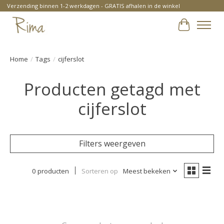
Verzending binnen 1-2 werkdagen - GRATIS afhalen in de winkel
Winkelwa
Home
/
Tags
/
cijferslot
Producten getagd met
cijferslot
Filters weergeven
0 producten
Sorteren op
Meest bekeken