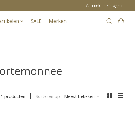
Aanmelden / Inloggen
artikelen
SALE
Merken
portemonnee
Sorteren op
Meest bekeken
1 producten