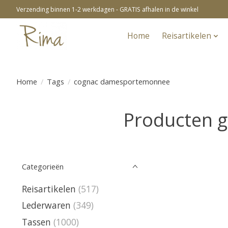
Verzending binnen 1-2 werkdagen - GRATIS afhalen in de winkel
Home
Reisartikelen
Home
/
Tags
/
cognac damesportemonnee
Producten 
Categorieën
Reisartikelen
(517)
Lederwaren
(349)
Tassen
(1000)