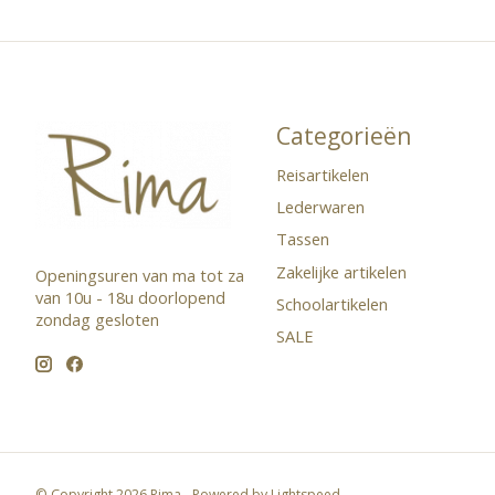
Categorieën
Reisartikelen
Lederwaren
Tassen
Zakelijke artikelen
Openingsuren van ma tot za
van 10u - 18u doorlopend ​
Schoolartikelen
zondag gesloten
SALE
© Copyright 2026 Rima - Powered by
Lightspeed