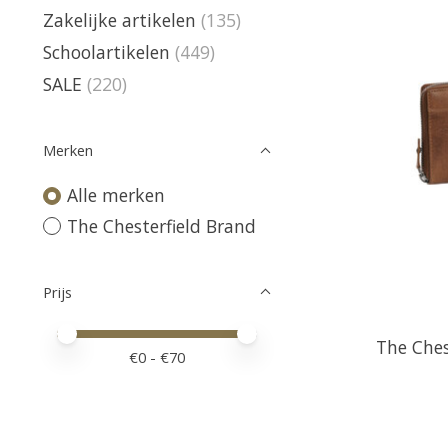
Zakelijke artikelen
(135)
Schoolartikelen
(449)
SALE
(220)
Merken
Alle merken
The Chesterfield Brand
Prijs
Minimale prijswaarde
Price maximum value
The Ches
€
0
- €
70