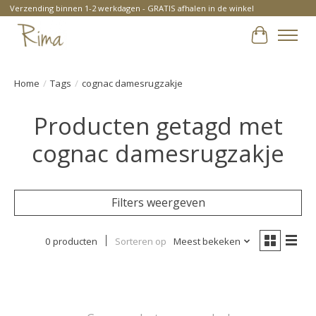
Verzending binnen 1-2 werkdagen - GRATIS afhalen in de winkel
Winkelwa
Home
/
Tags
/
cognac damesrugzakje
Producten getagd met
cognac damesrugzakje
Filters weergeven
0 producten
Sorteren op
Meest bekeken