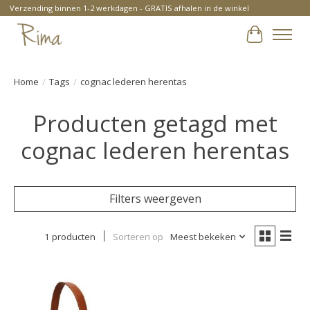
Verzending binnen 1-2 werkdagen - GRATIS afhalen in de winkel
Winkelwa
Home
/
Tags
/
cognac lederen herentas
Producten getagd met
cognac lederen herentas
Filters weergeven
1 producten
Sorteren op
Meest bekeken