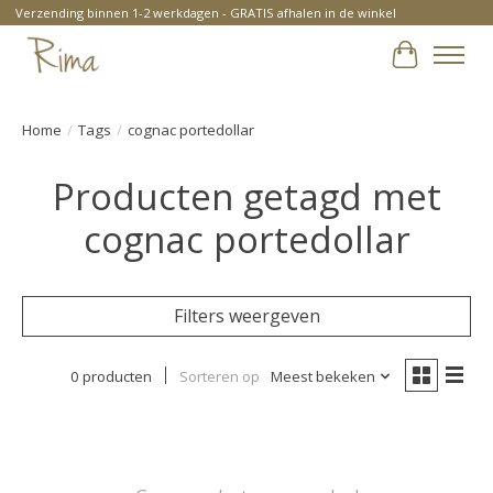
Verzending binnen 1-2 werkdagen - GRATIS afhalen in de winkel
Winkelwa
Home
/
Tags
/
cognac portedollar
Producten getagd met
cognac portedollar
Filters weergeven
0 producten
Sorteren op
Meest bekeken