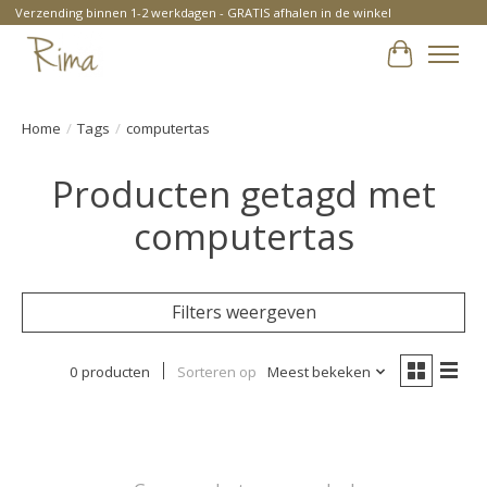
Verzending binnen 1-2 werkdagen - GRATIS afhalen in de winkel
Winkelwa
Home
/
Tags
/
computertas
Producten getagd met
computertas
Filters weergeven
0 producten
Sorteren op
Meest bekeken