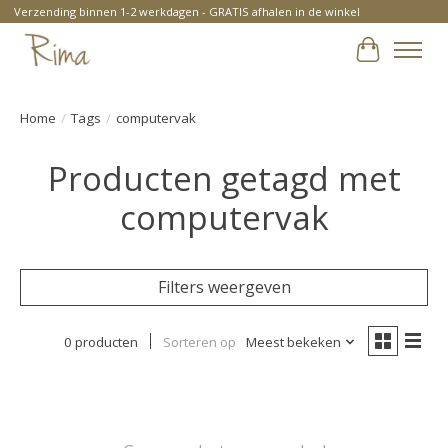
Verzending binnen 1-2 werkdagen - GRATIS afhalen in de winkel
Winkelwa
Home
/
Tags
/
computervak
Producten getagd met
computervak
Filters weergeven
0 producten
Sorteren op
Meest bekeken