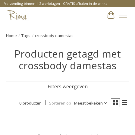
Verzending binnen 1-2 werkdagen - GRATIS afhalen in de winkel
Winkelwa
Home
/
Tags
/
crossbody damestas
Producten getagd met
crossbody damestas
Filters weergeven
0 producten
Sorteren op
Meest bekeken