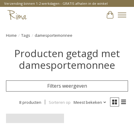
Verzending binnen 1-2 werkdagen - GRATIS afhalen in de winkel
Winkelwa
Home
/
Tags
/
damesportemonnee
Producten getagd met
damesportemonnee
Filters weergeven
8 producten
Sorteren op
Meest bekeken