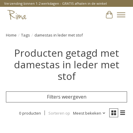
Verzending binnen 1-2 werkdagen - GRATIS afhalen in de winkel
Winkelwa
Home
/
Tags
/
damestas in leder met stof
Producten getagd met
damestas in leder met
stof
Filters weergeven
0 producten
Sorteren op
Meest bekeken