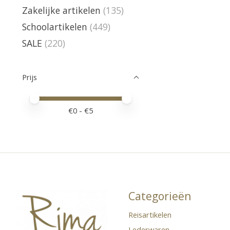
Zakelijke artikelen
(135)
Schoolartikelen
(449)
SALE
(220)
Prijs
Minimale prijswaarde
Price maximum value
€
0
- €
5
Categorieën
Reisartikelen
Lederwaren