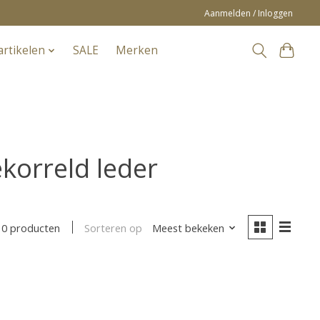
Aanmelden / Inloggen
artikelen
SALE
Merken
korreld leder
Sorteren op
Meest bekeken
0 producten