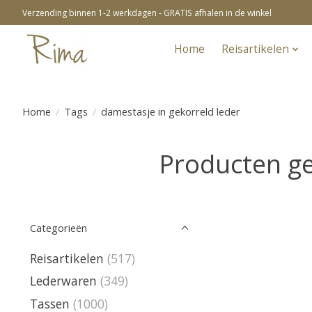
Verzending binnen 1-2 werkdagen - GRATIS afhalen in de winkel
Home
Reisartikelen
Home
/
Tags
/
damestasje in gekorreld leder
Producten ge
Categorieën
Reisartikelen
(517)
Lederwaren
(349)
Tassen
(1000)