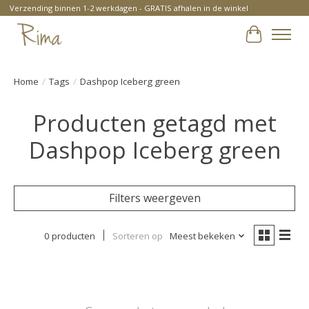
Verzending binnen 1-2 werkdagen - GRATIS afhalen in de winkel
Winkelwa
Home
/
Tags
/
Dashpop Iceberg green
Producten getagd met
Dashpop Iceberg green
Filters weergeven
0 producten
Sorteren op
Meest bekeken