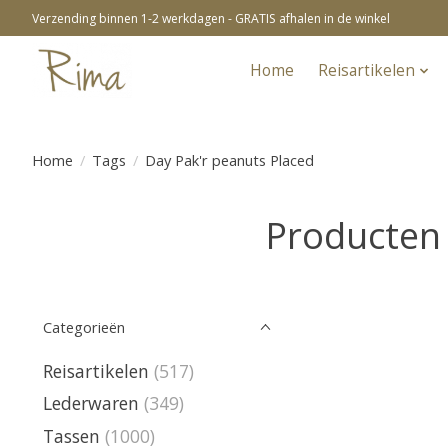
Verzending binnen 1-2 werkdagen - GRATIS afhalen in de winkel
Home
Reisartikelen
Home
/
Tags
/
Day Pak'r peanuts Placed
Producten 
Categorieën
Reisartikelen
(517)
Lederwaren
(349)
Tassen
(1000)