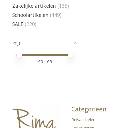
Zakelijke artikelen
(135)
Schoolartikelen
(449)
SALE
(220)
Prijs
Minimale prijswaarde
Price maximum value
€
0
- €
5
Categorieën
Reisartikelen
Lederwaren