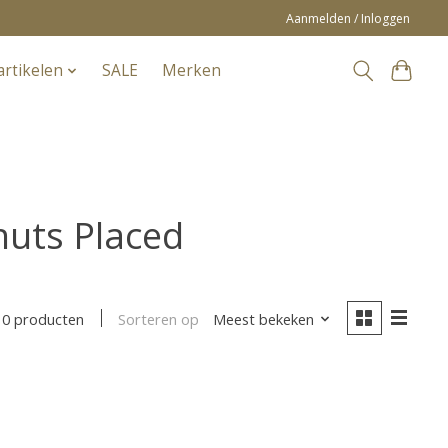
Aanmelden / Inloggen
artikelen
SALE
Merken
nuts Placed
Sorteren op
Meest bekeken
0 producten