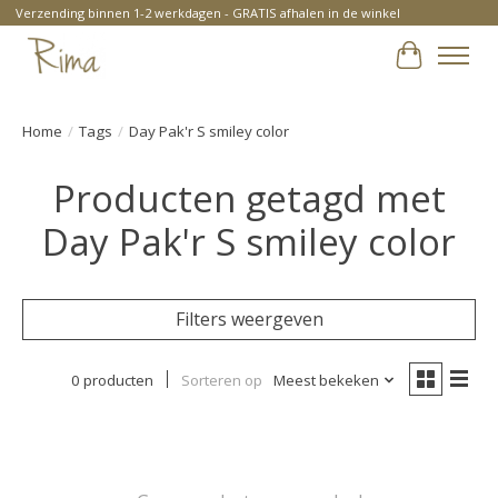
Verzending binnen 1-2 werkdagen - GRATIS afhalen in de winkel
Winkelwa
Home
/
Tags
/
Day Pak'r S smiley color
Producten getagd met
Day Pak'r S smiley color
Filters weergeven
0 producten
Sorteren op
Meest bekeken