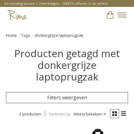
Verzending binnen 1-2 werkdagen - GRATIS afhalen in de winkel
Winkelwa
Home
/
Tags
/
donkergrijze laptoprugzak
Producten getagd met
donkergrijze
laptoprugzak
Filters weergeven
2 producten
Sorteren op
Meest bekeken