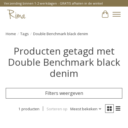
Verzending binnen 1-2 werkdagen - GRATIS afhalen in de winkel
Winkelwa
Home
/
Tags
/
Double Benchmark black denim
Producten getagd met
Double Benchmark black
denim
Filters weergeven
1 producten
Sorteren op
Meest bekeken