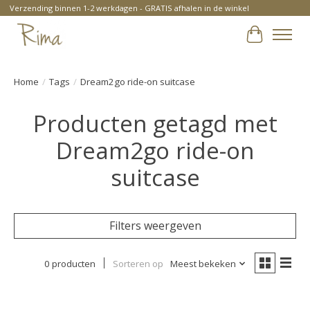
Verzending binnen 1-2 werkdagen - GRATIS afhalen in de winkel
Winkelwa
Home
/
Tags
/
Dream2go ride-on suitcase
Producten getagd met
Dream2go ride-on
suitcase
Filters weergeven
0 producten
Sorteren op
Meest bekeken