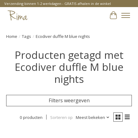
Verzending binnen 1-2 werkdagen - GRATIS afhalen in de winkel
Winkelwa
Home
/
Tags
/
Ecodiver duffle M blue nights
Producten getagd met
Ecodiver duffle M blue
nights
Filters weergeven
0 producten
Sorteren op
Meest bekeken