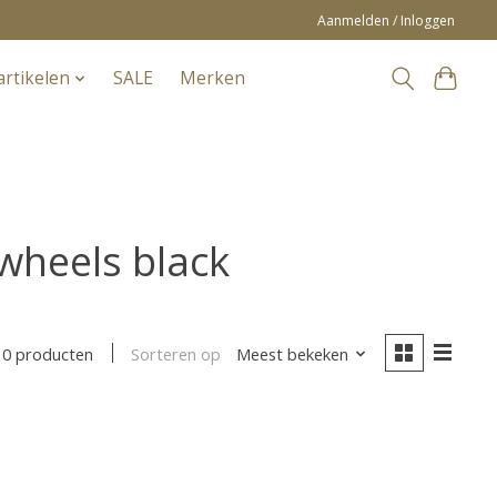
Aanmelden / Inloggen
artikelen
SALE
Merken
wheels black
Sorteren op
Meest bekeken
0 producten