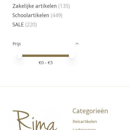
Zakelijke artikelen
(135)
Schoolartikelen
(449)
SALE
(220)
Prijs
Minimale prijswaarde
Price maximum value
€
0
- €
5
Categorieën
Reisartikelen
Lederwaren