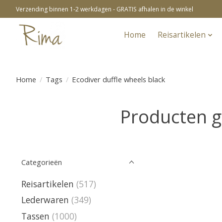
Verzending binnen 1-2 werkdagen - GRATIS afhalen in de winkel
Home
Reisartikelen
Home
/
Tags
/
Ecodiver duffle wheels black
Producten g
Categorieën
Reisartikelen
(517)
Lederwaren
(349)
Tassen
(1000)