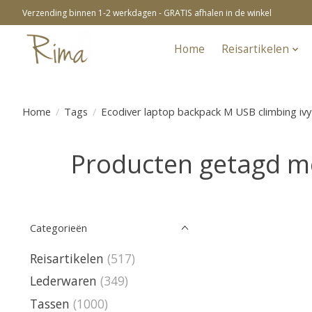
Verzending binnen 1-2 werkdagen - GRATIS afhalen in de winkel
Home
Reisartikelen
Home
/
Tags
/
Ecodiver laptop backpack M USB climbing ivy
Producten getagd me
Categorieën
Reisartikelen
(517)
Lederwaren
(349)
Tassen
(1000)