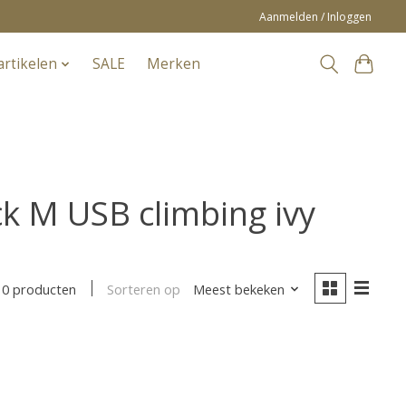
Aanmelden / Inloggen
artikelen
SALE
Merken
k M USB climbing ivy
Sorteren op
Meest bekeken
0 producten