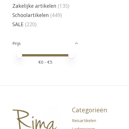
Zakelijke artikelen
(135)
Schoolartikelen
(449)
SALE
(220)
Prijs
Minimale prijswaarde
Price maximum value
€
0
- €
5
Categorieën
Reisartikelen
Lederwaren