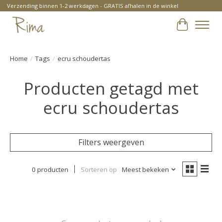
Verzending binnen 1-2 werkdagen - GRATIS afhalen in de winkel
Winkelwa
Home
/
Tags
/
ecru schoudertas
Producten getagd met
ecru schoudertas
Filters weergeven
0 producten
Sorteren op
Meest bekeken