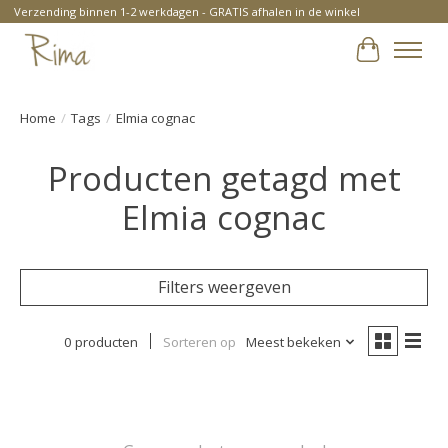
Verzending binnen 1-2 werkdagen - GRATIS afhalen in de winkel
Winkelwa
Home
/
Tags
/
Elmia cognac
Producten getagd met
Elmia cognac
Filters weergeven
0 producten
Sorteren op
Meest bekeken